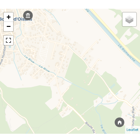
+
−
Leaflet