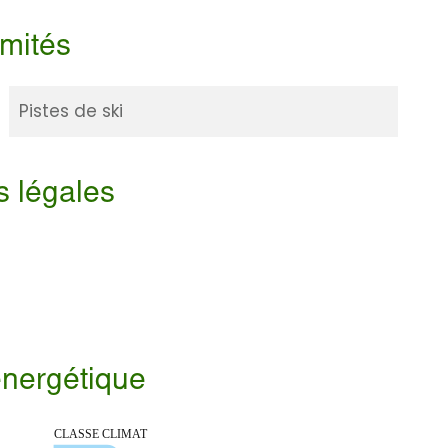
imités
Pistes de ski
s légales
 énergétique