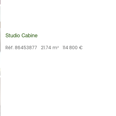
Studio Cabine
Réf. 86453877
21.74 m²
114 800 €