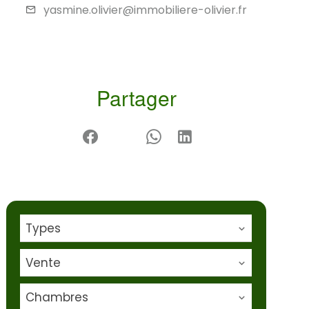
yasmine.olivier@immobiliere-olivier.fr
Partager
Types
Vente
Chambres