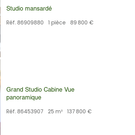
Studio mansardé
Réf. 86909880
1 pièce
89 800 €
Grand Studio Cabine Vue
panoramique
Réf. 86453907
25 m²
137 800 €